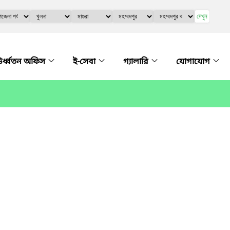
দেখুন
র্ধ্বতন অফিস
ই-সেবা
গ্যালারি
যোগাযোগ