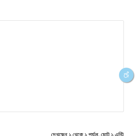
দেখছেন ১ থেকে ১ পর্যন্ত, মোট ১ এন্ট্রি